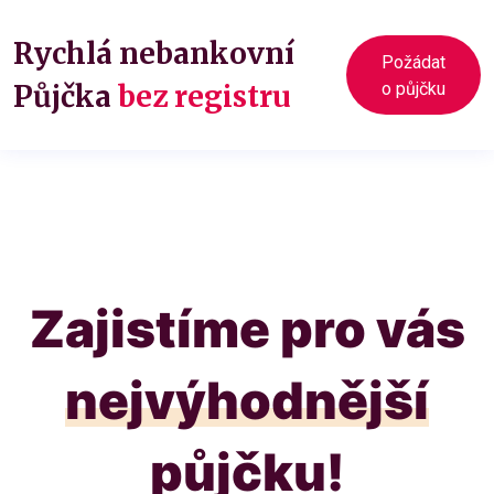
Rychlá nebankovní
Požádat
Půjčka
bez registru
o půjčku
Zajistíme pro vás
nejvýhodnější
půjčku!