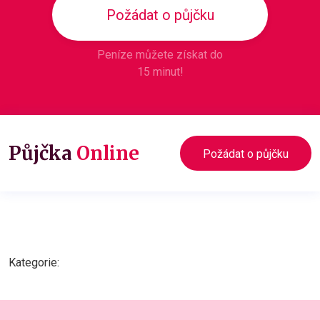
Požádat o půjčku
Peníze můžete získat do
15 minut!
Půjčka
Online
Požádat o půjčku
Kategorie: