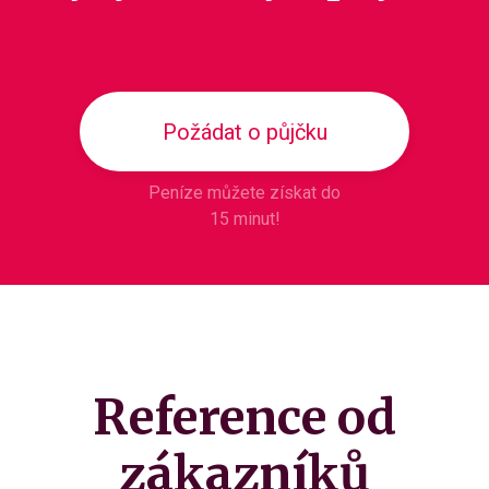
Požádat o půjčku
Peníze můžete získat do
15 minut!
Reference od
zákazníků