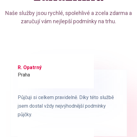
Naše služby jsou rychlé, spolehlivé a zcela zdarma a
zaručují vám nejlepší podmínky na trhu.
R. Opatrný
K. Novák
Praha
Brno
Půjčuji si celkem pravidelně. Díky této službě
Půjčuji si celkem pravidelně. Díky této službě
jsem dostal vždy nejvýhodnější podmínky
jsem dostal vždy nejvýhodnější podmínky
půjčky.
půjčky.