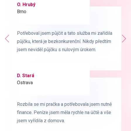
O. Hrubý
D. Starý
Brno
Praha
Potřeboval jsem půjčit a tato služba mi zařídila
Potřeboval jsem půjčit a tato služba mi zařídila
Předchozí
půjčku, která je bezkonkurenční. Nikdy předtím
půjčku, která je bezkonkurenční. Nikdy předtím
Dal
jsem neviděl půjčku s nulovým úrokem.
jsem neviděl půjčku s nulovým úrokem.
D. Stará
L. Milá
Ostrava
Ostrava
Rozbila se mi pračka a potřebovala jsem nutně
Rozbila se mi pračka a potřebovala jsem nutně
finance. Peníze jsem měla rychle na účtě a vše
finance. Peníze jsem měla rychle na účtě a vše
jsem vyřídila z domova.
jsem vyřídila z domova.